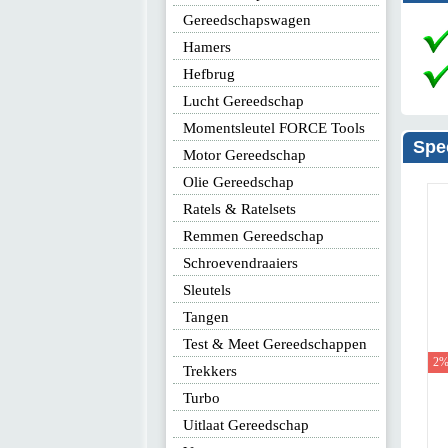
Gereedschapswagen
Hamers
Hefbrug
Lucht Gereedschap
Momentsleutel FORCE Tools
Spe
Motor Gereedschap
Olie Gereedschap
Ratels & Ratelsets
Remmen Gereedschap
Schroevendraaiers
Sleutels
Tangen
Test & Meet Gereedschappen
2% KORTING
Trekkers
Turbo
Banden de/m
Uitlaat Gereedschap
Profes