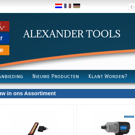
anbieding
Nieuwe Producten
Klant Worden?
uw in ons Assortiment