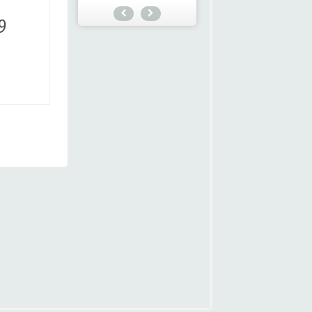
€ 119,30
€ 1.599,
€ 132,50
€ 1.692,00
Bestel
Bestel
Meer informatie
Meer informatie