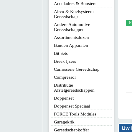
Acculaders & Boosters
Airco & Koelsysteem
Gereedschap
NIEUW
Andere Automotive
Gereedschappen
Assortimentsdozen
LED Lamp 1/3
Banden Apparaten
Bit Sets
€ 29
Breek Ijzers
Carrosserie Gereedschap
Best
Compressor
Distributie
Meer info
Afstelgereedschappen
Doppenset
Doppenset Speciaal
FORCE Tools Modules
Garagekrik
Uw 
Gereedschapkoffer