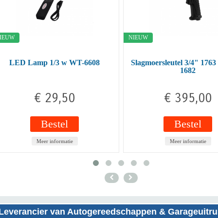
NIEUW
NIEU
 w WT-6608
Slagmoersleutel 3/4" 1763 Nm AP-
Wie
1682
,50
€ 395,00
el
Bestel
rmatie
Meer informatie
Leverancier van Autogereedschappen & Garageuitru