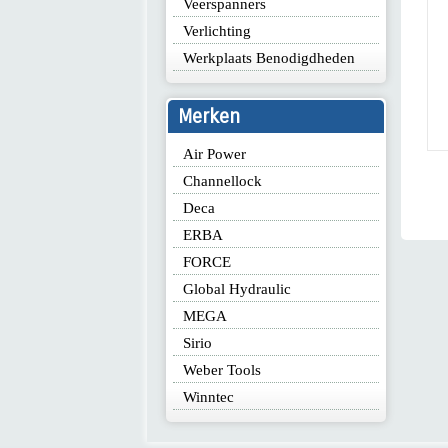
Veerspanners
Verlichting
€ 
€ 1.934,00
Werkplaats Benodigdheden
Be
Merken
Meer in
Air Power
Channellock
Deca
ERBA
FORCE
Global Hydraulic
MEGA
Sirio
Weber Tools
Winntec