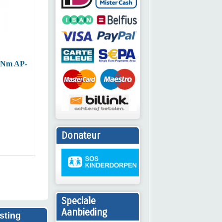
W
NIEUW
lnaaf Trekker XXL WT-3041
Poelie Trekker 3 delig set 
112338
€ 175,00
€ 20,50
Bestel
Bestel
Donateur
Meer informatie
Meer informatie
Speciale
Aanbieding
sting